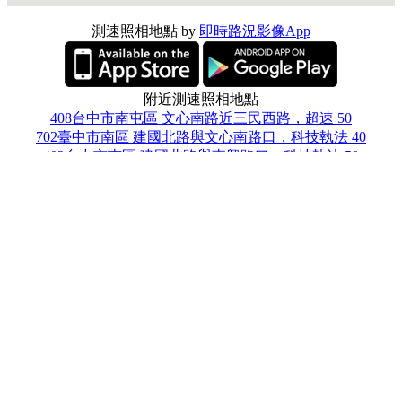
測速照相地點 by
即時路況影像App
附近測速照相地點
408台中市南屯區 文心南路近三民西路，超速 50
702臺中市南區 建國北路與文心南路口，科技執法 40
402台中市南區 建國北路與東興路口，科技執法 50
428台中市大雅區 黎明路與環中路口，科技執法 50
408台中市南屯區 五權西路二段與文心路口，雙向 50
402台中市南區 文心南路與復興路口，科技執法 50
402台中市南區 復興路一段與工學路口(西向東)，科技執法 50
臺中市西區 西區忠明南路與忠明南路326巷口 50
408台中市南屯區 南屯區環中路四段643號前，即，環中路四
段近永春東五路口 60
臺中市南區 南區復興路一段129號前 60
打開定位即實際地圖上繪製所在地中心附近的攝影機監視器、
警廣路況、測速照相站點，快速了解各地的路況，並且可縮放
地圖，不再是小小的縮小圖，快速了解各地的路況、附近旅遊
景點說明，以及基本天氣資料。另外提供行車測速模式，可播