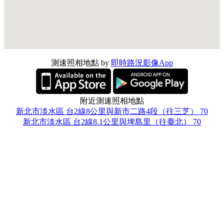
測速照相地點 by
即時路況影像App
附近測速照相地點
新北市淡水區 台2線8公里與新市二路4段（往三芝） 70
新北市淡水區 台2線8.1公里與埤島里（往臺北） 70
新北市淡水區 淡金路2段125號（往淡水） 60
251新北市淡水區 中山北路1段157至171號前，科技執法 備註:
違規停車 違停
251新北市淡水區 中山北路1段120-1號至大忠街41巷口，科技
執法 備註:違規停車 違停
251新北市淡水區 新市二路2段90號，科技執法，行駛人行道
科技
新北市淡水區 文化路與中正路口(往漁人碼頭) 闖紅燈、超速
40