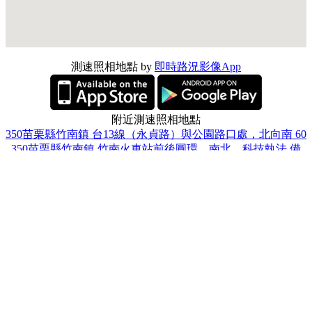
測速照相地點 by
即時路況影像App
附近測速照相地點
350苗栗縣竹南鎮 台13線（永貞路）與公園路口處，北向南 60
350苗栗縣竹南鎮 竹南火車站前後圓環，南北，科技執法 備
註:違規臨時停車 違停
351苗栗縣頭份市 中央路與永貞路口，科技執法 60
苗栗縣竹南鎮 永貞路與勝利街口處 60
350苗栗縣竹南鎮 環市路三段與光復路口，科技執法 50
苗栗縣竹南鎮 環市路與公教路口處（清寧橋前） 60
351苗栗縣頭份市 台1線95.2公里處（紡安紡織公司口），南向
北 60
350苗栗縣竹南鎮 博愛街與大營路口，科技執法 50
苗栗縣頭份市 中華路440號處 60
苗栗縣頭份市 中央路(頭份國中前) 50