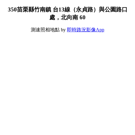
350苗栗縣竹南鎮 台13線（永貞路）與公園路口
處，北向南 60
測速照相地點 by
即時路況影像App