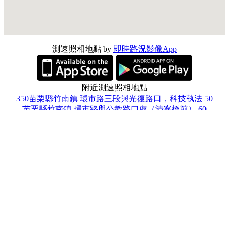
測速照相地點 by
即時路況影像App
附近測速照相地點
350苗栗縣竹南鎮 環市路三段與光復路口，科技執法 50
苗栗縣竹南鎮 環市路與公教路口處（清寧橋前） 60
351苗栗縣頭份市 中央路與永貞路口，科技執法 60
苗栗縣竹南鎮 永貞路與勝利街口處 60
350苗栗縣竹南鎮 台13線（永貞路）與公園路口處，北向南 60
350苗栗縣竹南鎮 竹南火車站前後圓環，南北，科技執法 備
註:違規臨時停車 違停
350苗栗縣竹南鎮 博愛街與大營路口，科技執法 50
351苗栗縣頭份市 台1線95.2公里處（紡安紡織公司口），南向
北 60
350苗栗縣竹南鎮 台61線90.4公里與苗3-3線路口處，雙向 80
苗栗縣竹南鎮 全天路與國祥街口 50