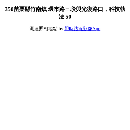
350苗栗縣竹南鎮 環市路三段與光復路口，科技執
法 50
測速照相地點 by
即時路況影像App