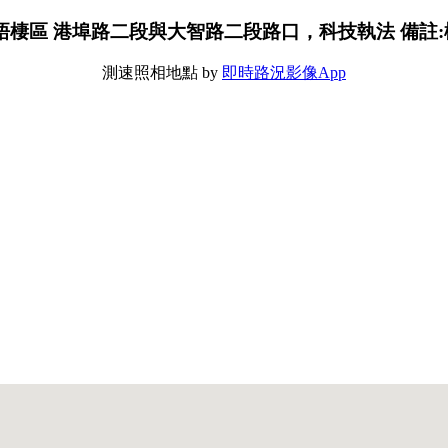
市梧棲區 港埠路二段與大智路二段路口，科技執法 備註:橋
測速照相地點 by
即時路況影像App