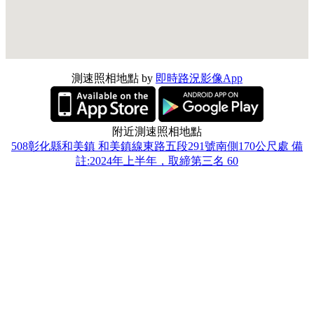
測速照相地點 by
即時路況影像App
附近測速照相地點
508彰化縣和美鎮 和美鎮線東路五段291號南側170公尺處 備
註:2024年上半年，取締第三名 60
508彰化縣和美鎮 和美鎮彰美路與中興路口 60
500彰化縣彰化市 金馬路與彰新路口，科技執法 備註:橋下路
口 50
508彰化縣和美鎮 彰新路與嘉卿路口 科技執法 50
國道3號彰化系統交流道南北向出口交會處（匝道5K+514）公
里 60
508彰化縣和美鎮 線東路2段485號前，科技執法 60
500彰化縣彰化市 國道1號196.0K附近，備註:天橋上 110
508彰化縣和美鎮 道周路與鹿和路口 科技執法 50
500彰化縣彰化市 金馬路與忠誠路口，南向 70