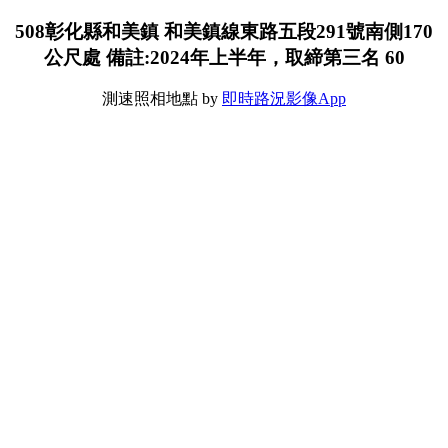
508彰化縣和美鎮 和美鎮線東路五段291號南側170
公尺處 備註:2024年上半年，取締第三名 60
測速照相地點 by
即時路況影像App