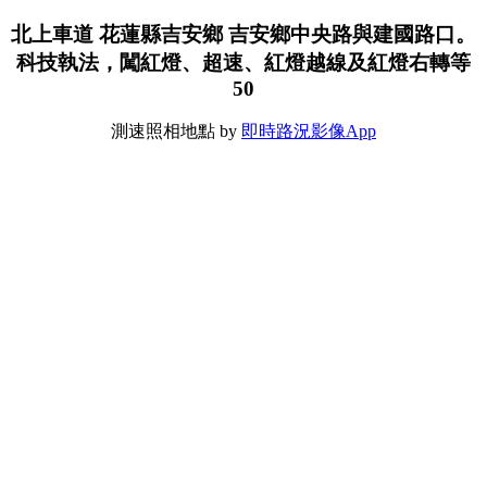
北上車道 花蓮縣吉安鄉 吉安鄉中央路與建國路口。
科技執法，闖紅燈、超速、紅燈越線及紅燈右轉等
50
測速照相地點 by
即時路況影像App