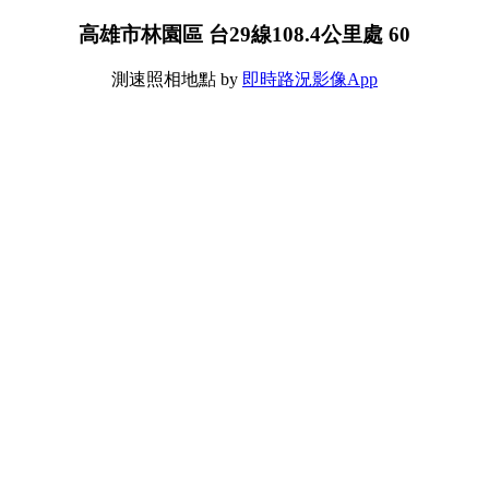
高雄市林園區 台29線108.4公里處 60
測速照相地點 by
即時路況影像App