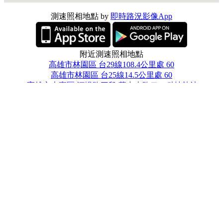
測速照相地點 by
即時路況影像App
附近測速照相地點
高雄市林園區 台29線108.4公里處 60
高雄市林園區 台25線14.5公里處 60
831高雄市大寮區 河堤路三段/華中南路口，科技執法 50
832高雄市林園區 河堤路三段/工業一路口，南向北，科技執法
50
831高雄市大寮區 華中南路373號前 50
高雄市小港區 高坪18路與高坪15路 50
高雄市大寮區 大寮區新厝路296-1號前 50
932屏東縣新園鄉 屏63線2.87K媽祖路段 50
高雄市小港區 小港區高坪二十二路近高坪七路口 50
831高雄市大寮區 河堤路三段與公園街口前 50
打開定位即實際地圖上繪製所在地中心附近的攝影機監視器、
警廣路況、測速照相站點，快速了解各地的路況，並且可縮放
地圖，不再是小小的縮小圖，快速了解各地的路況、附近旅遊
景點說明，以及基本天氣資料。另外提供行車測速模式，可播